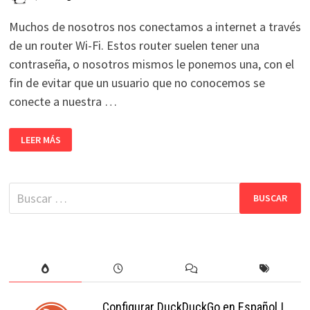
Muchos de nosotros nos conectamos a internet a través
de un router Wi-Fi. Estos router suelen tener una
contraseña, o nosotros mismos le ponemos una, con el
fin de evitar que un usuario que no conocemos se
conecte a nuestra …
RECUPERAR
LEER MÁS
LA
CONTRASEÑA
DEL
WI-
FI
Buscar:
EN
GNU/LINUX
Configurar DuckDuckGo en Español |