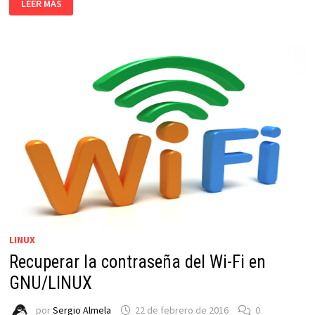
LEER MÁS
PROBLEMAS
DE
CONEXIÓN
WIFI
EN
LINUX
LINUX
Recuperar la contraseña del Wi-Fi en
GNU/LINUX
por
Sergio Almela
22 de febrero de 2016
0