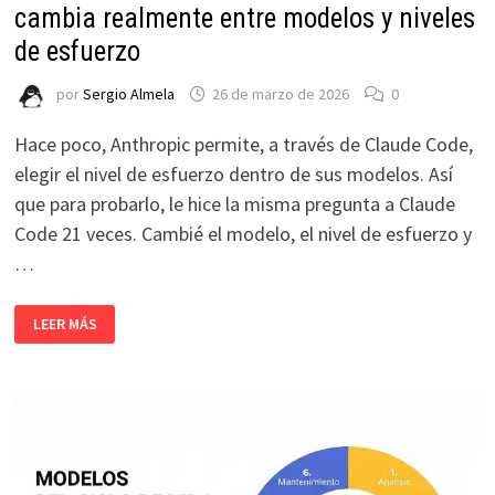
cambia realmente entre modelos y niveles
de esfuerzo
por
Sergio Almela
26 de marzo de 2026
0
Hace poco, Anthropic permite, a través de Claude Code,
elegir el nivel de esfuerzo dentro de sus modelos. Así
que para probarlo, le hice la misma pregunta a Claude
Code 21 veces. Cambié el modelo, el nivel de esfuerzo y
…
OPUS
LEER MÁS
VS
SONNET
EN
CLAUDE
CODE:
QUÉ
CAMBIA
REALMENTE
ENTRE
MODELOS
Y