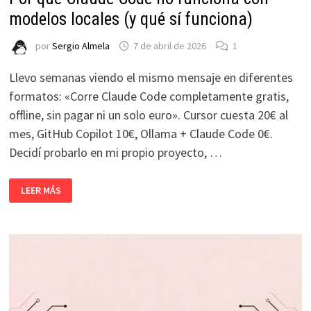
modelos locales (y qué sí funciona)
por
Sergio Almela
7 de abril de 2026
1
Llevo semanas viendo el mismo mensaje en diferentes
formatos: «Corre Claude Code completamente gratis,
offline, sin pagar ni un solo euro». Cursor cuesta 20€ al
mes, GitHub Copilot 10€, Ollama + Claude Code 0€.
Decidí probarlo en mi propio proyecto, …
POR
LEER MÁS
QUÉ
CLAUDE
CODE
NO
FUNCIONA
CON
MODELOS
LOCALES
(Y
QUÉ
SÍ
FUNCIONA)