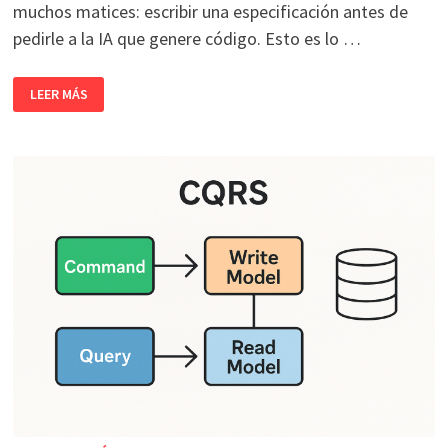
muchos matices: escribir una especificación antes de
pedirle a la IA que genere código. Esto es lo …
SPEC-
LEER MÁS
DRIVEN
DEVELOPMENT
O
CÓMO
ESCRIBIR
ESPECIFICACIONES
ANTES
DE
PROGRAMAR
CON
IA