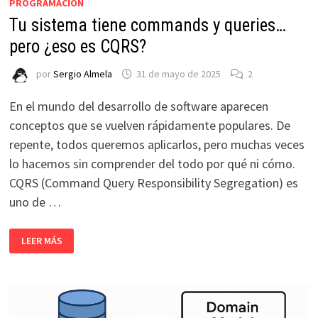
PROGRAMACIÓN
Tu sistema tiene commands y queries…
pero ¿eso es CQRS?
por
Sergio Almela
31 de mayo de 2025
2
En el mundo del desarrollo de software aparecen
conceptos que se vuelven rápidamente populares. De
repente, todos queremos aplicarlos, pero muchas veces
lo hacemos sin comprender del todo por qué ni cómo.
CQRS (Command Query Responsibility Segregation) es
uno de …
TU
LEER MÁS
SISTEMA
TIENE
COMMANDS
Y
QUERIES…
PERO
¿ESO
ES