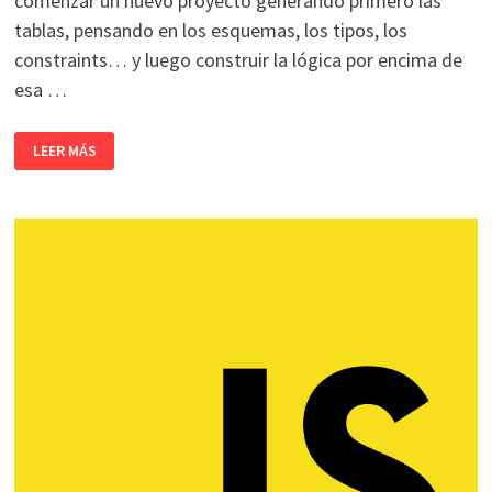
comenzar un nuevo proyecto generando primero las
tablas, pensando en los esquemas, los tipos, los
constraints… y luego construir la lógica por encima de
esa …
DISEÑO
LEER MÁS
DE
SOFTWARE:
CUANDO
LA
BASE
DE
DATOS
SECUESTRA
EL
DOMINIO