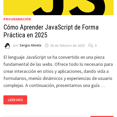
PROGRAMACIÓN
Cómo Aprender JavaScript de Forma
Práctica en 2025
por
Sergio Almela
28 de febrero de 2025
0
El lenguaje JavaScript se ha convertido en una pieza
fundamental de las webs. Ofrece todo lo necesario para
crear interacción en sitios y aplicaciones, dando vida a
formularios, menús dinámicos y experiencias de usuario
complejas. A continuación, presentamos una guía …
CÓMO
LEER MÁS
APRENDER
JAVASCRIPT
DE
FORMA
PRÁCTICA