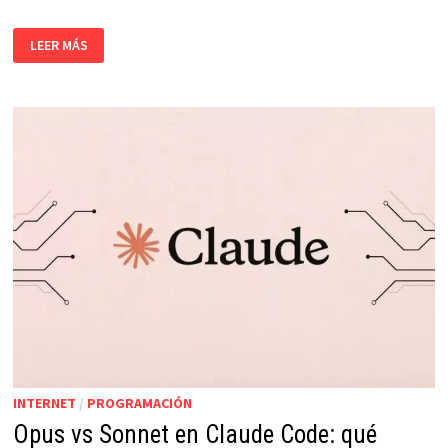
¿MEJORA
LEER MÁS
LA
IA
SI
LE
PIDES
QUE
REVISE
SU
PROPIO
TRABAJO?
LO
PROBÉ
CON
CLAUDE
CODE
INTERNET
/
PROGRAMACIÓN
Opus vs Sonnet en Claude Code: qué