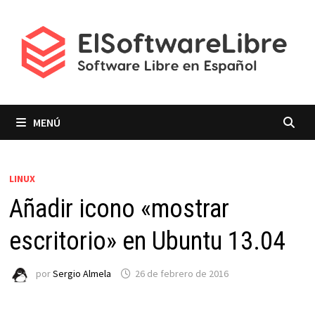
Saltar
al
contenido
MENÚ
LINUX
Añadir icono «mostrar
escritorio» en Ubuntu 13.04
por
Sergio Almela
26 de febrero de 2016