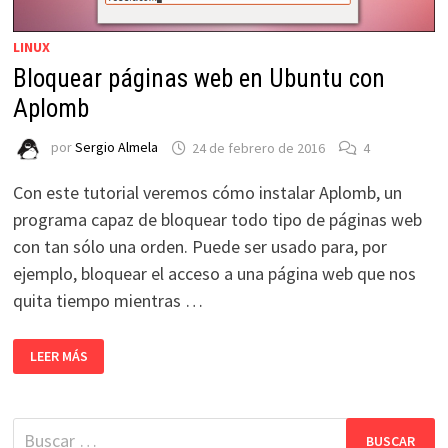
LINUX
Bloquear páginas web en Ubuntu con
Aplomb
por
Sergio Almela
24 de febrero de 2016
4
Con este tutorial veremos cómo instalar Aplomb, un
programa capaz de bloquear todo tipo de páginas web
con tan sólo una orden. Puede ser usado para, por
ejemplo, bloquear el acceso a una página web que nos
quita tiempo mientras …
BLOQUEAR
LEER MÁS
PÁGINAS
WEB
EN
UBUNTU
CON
Buscar:
APLOMB