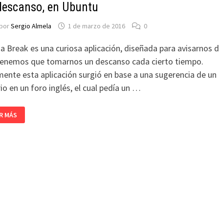
descanso, en Ubuntu
por
Sergio Almela
1 de marzo de 2016
0
a Break es una curiosa aplicación, diseñada para avisarnos 
tenemos que tomarnos un descanso cada cierto tiempo.
ente esta aplicación surgió en base a una sugerencia de un
io en un foro inglés, el cual pedía un …
E
R MÁS
AK,
ICACIÓN
E
SA
A
MAR
CANSO,
UNTU