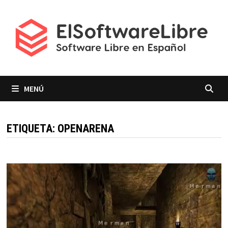
Saltar
al
contenido
MENÚ
ETIQUETA:
OPENARENA