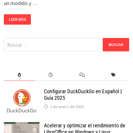
un modelo y …
OPENARENA,
LEER MÁS
JUEGO
LIBRE
DE
ACCIÓN
EN
Buscar:
PRIMERA
PERSONA
Configurar DuckDuckGo en Español |
Guía 2025
2 de enero de 2025
Acelerar y optimizar el rendimiento de
LibreOffice en Windows y Linux