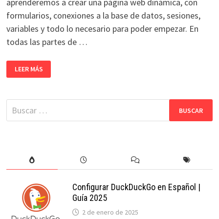
aprenderemos a crear una página web dinámica, con
formularios, conexiones a la base de datos, sesiones,
variables y todo lo necesario para poder empezar. En
todas las partes de …
CURSO
LEER MÁS
GRATIS
DE
PHP
+
MYSQL
Buscar:
|
PARTE
1:
INSTALACIÓN
Y
CONFIGURACIÓN
Configurar DuckDuckGo en Español |
Guía 2025
2 de enero de 2025