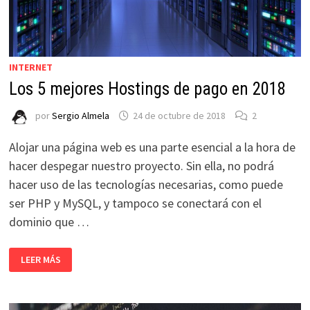
INTERNET
Los 5 mejores Hostings de pago en 2018
por
Sergio Almela
24 de octubre de 2018
2
Alojar una página web es una parte esencial a la hora de
hacer despegar nuestro proyecto. Sin ella, no podrá
hacer uso de las tecnologías necesarias, como puede
ser PHP y MySQL, y tampoco se conectará con el
dominio que …
LOS
LEER MÁS
5
MEJORES
HOSTINGS
DE
PAGO