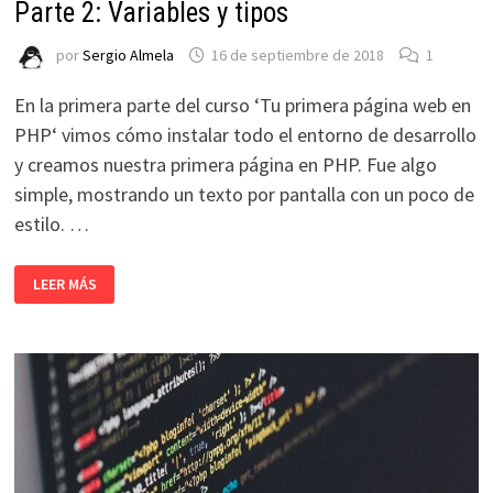
Parte 2: Variables y tipos
por
Sergio Almela
16 de septiembre de 2018
1
En la primera parte del curso ‘Tu primera página web en
PHP‘ vimos cómo instalar todo el entorno de desarrollo
y creamos nuestra primera página en PHP. Fue algo
simple, mostrando un texto por pantalla con un poco de
estilo. …
CURSO
LEER MÁS
TU
PRIMERA
PÁGINA
WEB
EN
PHP
|
PARTE
2:
VARIABLES
Y
TIPOS