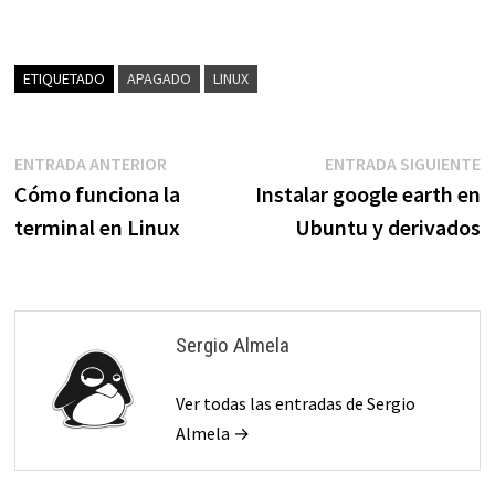
ETIQUETADO
APAGADO
LINUX
Navegación
Entrada
E
ENTRADA ANTERIOR
ENTRADA SIGUIENTE
anterior:
s
Cómo funciona la
Instalar google earth en
de
terminal en Linux
Ubuntu y derivados
entradas
Sergio Almela
Ver todas las entradas de Sergio
Almela →