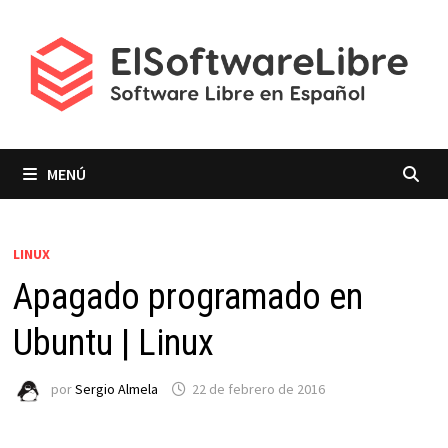
Saltar
al
contenido
MENÚ
LINUX
Apagado programado en
Ubuntu | Linux
por
Sergio Almela
22 de febrero de 2016