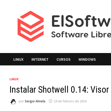
Saltar
al
contenido
LINUX
INTERNET
CURSOS
WINDOWS
LINUX
Instalar Shotwell 0.14: Visor
por
Sergio Almela
24 de febrero de 2016