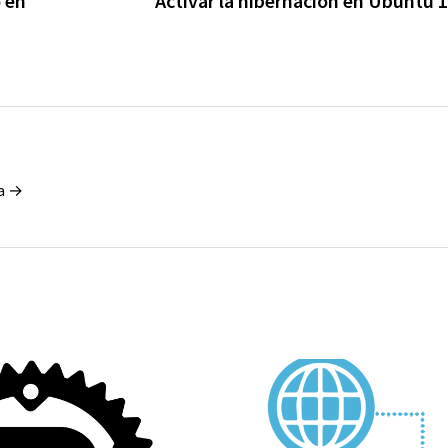
o en
Activar la hibernación en Ubuntu 
la →