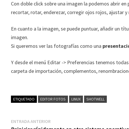
Con doble click sobre una imagen la podemos abrir en
recortar, rotar, enderezar, corregir ojos rojos, ajustar y
En cuanto a la imagen, se puede puntuar, añadir un tít
imagen.
Si queremos ver las fotografías como una
presentaci
Y desde el menú Editar -> Preferencias tenemos todas 
carpeta de importación, complementos, renombracione
ETIQUETADO
EDITOR FOTOS
LINUX
SHOTWELL
Navegación
Entrada
ENTRADA ANTERIOR
anterior: