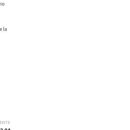
omo
e la
Entrada
IENTE
siguiente: