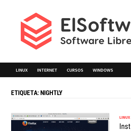
Saltar
al
contenido
LINUX
INTERNET
CURSOS
WINDOWS
ETIQUETA:
NIGHTLY
LINUX
Inst