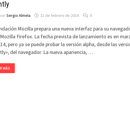
htly
por
Sergio Almela
21 de febrero de 2016
0
ndación Mozilla prepara una nueva interfaz para su navegad
Mozilla Firefox. La fecha prevista de lanzamiento es en mar
14, pero ya se puede probar la versión alpha, desde las vers
tly», del navegador. La nueva apariencia, …
TALAR
R MÁS
EVA
ERFAZ
TRALIS
EFOX
HTLY