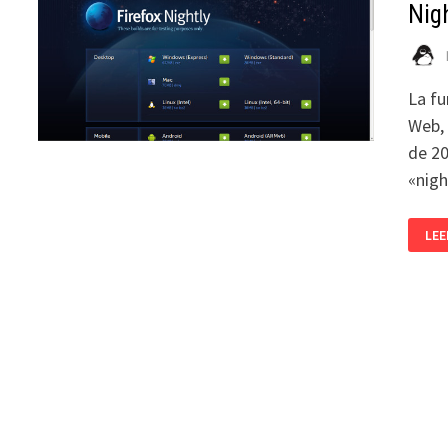
Nig
La fu
Web, 
de 20
«nigh
INS
LEE
LA
NU
INT
AUS
DE
FIR
NIG