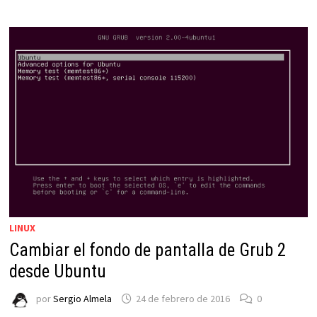
DE
UBUNTU
POR
EL
DE
WINDOWS
LINUX
Cambiar el fondo de pantalla de Grub 2
desde Ubuntu
por
Sergio Almela
24 de febrero de 2016
0