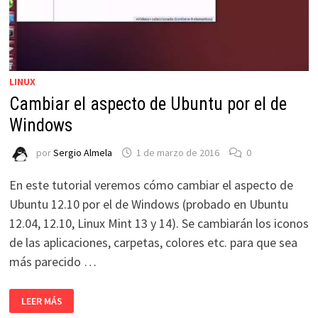
LINUX
Cambiar el aspecto de Ubuntu por el de
Windows
por
Sergio Almela
1 de marzo de 2016
0
En este tutorial veremos cómo cambiar el aspecto de
Ubuntu 12.10 por el de Windows (probado en Ubuntu
12.04, 12.10, Linux Mint 13 y 14). Se cambiarán los iconos
de las aplicaciones, carpetas, colores etc. para que sea
más parecido …
CAMBIAR
LEER MÁS
EL
ASPECTO