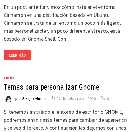
En un post anterior vimos cómo instalar el entorno
Cinnamon en una distribución basada en Ubuntu.
Cinnamon se trata de un entorno un poco más ligero,
más personalizable y un poco diferente al resto, está
basado en Gnome Shell. Con …
INSTALAR
LEER MÁS
NUEVOS
TEMAS
EN
CINNAMON
LINUX
Temas para personalizar Gnome
por
Sergio Almela
22 de febrero de 2016
0
Si tenemos instalado el entorno de escritorio GNOME,
podremos añadir más temas para cambiar de apariencia
y se vea diferente. A continuación les dejamos con unas