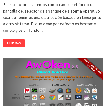
En este tutorial veremos cómo cambiar el fondo de
pantalla del selector de arranque de sistema operativo
cuando tenemos una distribución basada en Linux junto
a otro sistema. El que viene por defecto es bastante
simple y es un fondo …
CAMBIAR
LEER MÁS
EL
FONDO
DE
PANTALLA
DE
GRUB
2
DESDE
UBUNTU