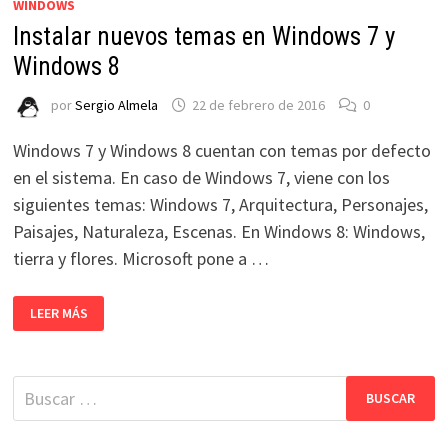
WINDOWS
Instalar nuevos temas en Windows 7 y
Windows 8
por
Sergio Almela
22 de febrero de 2016
0
Windows 7 y Windows 8 cuentan con temas por defecto
en el sistema. En caso de Windows 7, viene con los
siguientes temas: Windows 7, Arquitectura, Personajes,
Paisajes, Naturaleza, Escenas. En Windows 8: Windows,
tierra y flores. Microsoft pone a …
INSTALAR
LEER MÁS
NUEVOS
TEMAS
EN
WINDOWS
7
Buscar:
Y
WINDOWS
8