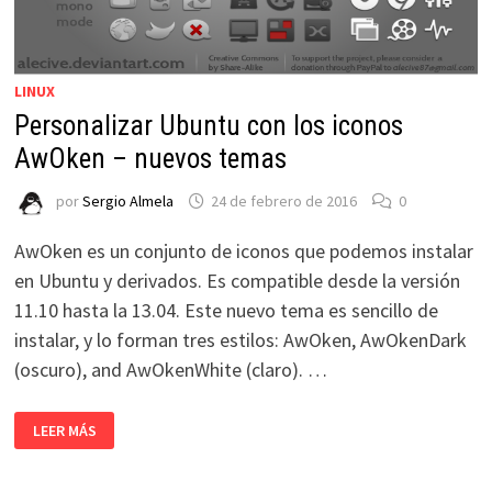
LINUX
Personalizar Ubuntu con los iconos
AwOken – nuevos temas
por
Sergio Almela
24 de febrero de 2016
0
AwOken es un conjunto de iconos que podemos instalar
en Ubuntu y derivados. Es compatible desde la versión
11.10 hasta la 13.04. Este nuevo tema es sencillo de
instalar, y lo forman tres estilos: AwOken, AwOkenDark
(oscuro), and AwOkenWhite (claro). …
PERSONALIZAR
LEER MÁS
UBUNTU
CON
LOS
ICONOS