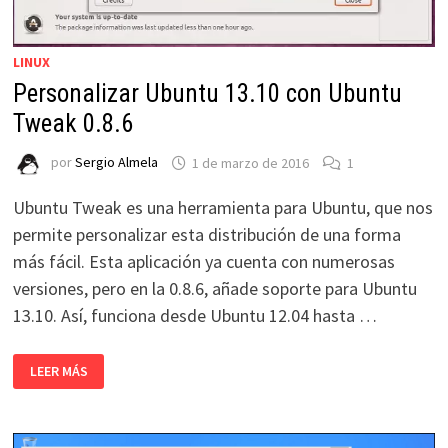
LINUX
Personalizar Ubuntu 13.10 con Ubuntu
Tweak 0.8.6
por
Sergio Almela
1 de marzo de 2016
1
Ubuntu Tweak es una herramienta para Ubuntu, que nos
permite personalizar esta distribución de una forma
más fácil. Esta aplicación ya cuenta con numerosas
versiones, pero en la 0.8.6, añade soporte para Ubuntu
13.10. Así, funciona desde Ubuntu 12.04 hasta …
PERSONALIZAR
LEER MÁS
UBUNTU
13.10
CON
UBUNTU
TWEAK
0.8.6