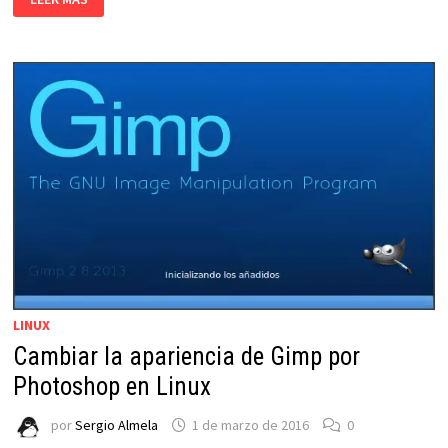
EL
SET
DE
ICONOS
SHADOW
EN
LINUX
LINUX
Cambiar la apariencia de Gimp por
Photoshop en Linux
por
Sergio Almela
1 de marzo de 2016
0