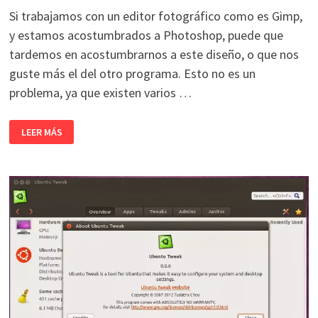
Si trabajamos con un editor fotográfico como es Gimp,
y estamos acostumbrados a Photoshop, puede que
tardemos en acostumbrarnos a este diseño, o que nos
guste más el del otro programa. Esto no es un
problema, ya que existen varios …
CAMBIAR
LEER MÁS
LA
APARIENCIA
DE
GIMP
POR
PHOTOSHOP
EN
LINUX