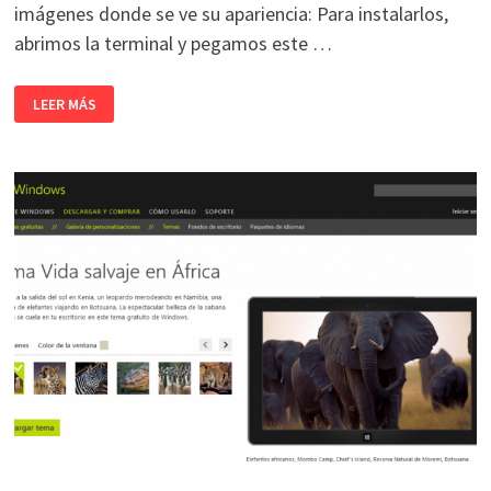
imágenes donde se ve su apariencia: Para instalarlos,
abrimos la terminal y pegamos este …
TEMAS
LEER MÁS
PARA
PERSONALIZAR
GNOME