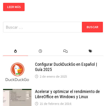
INSTALAR
LEER MÁS
APLICACIONES
EN
WINDOWS
8
DESDE
Buscar:
LA
TIENDA
Configurar DuckDuckGo en Español |
Guía 2025
2 de enero de 2025
Acelerar y optimizar el rendimiento de
LibreOffice en Windows y Linux
21 de febrero de 2016