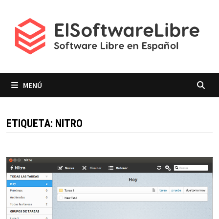
Saltar
al
contenido
MENÚ
ETIQUETA:
NITRO