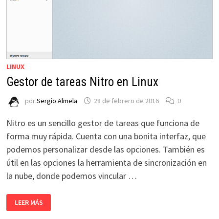
LINUX
Gestor de tareas Nitro en Linux
por
Sergio Almela
28 de febrero de 2016
0
Nitro es un sencillo gestor de tareas que funciona de
forma muy rápida. Cuenta con una bonita interfaz, que
podemos personalizar desde las opciones. También es
útil en las opciones la herramienta de sincronización en
la nube, donde podemos vincular …
GESTOR
LEER MÁS
DE
TAREAS
NITRO