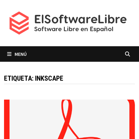
Saltar
al
contenido
MENÚ
ETIQUETA:
INKSCAPE