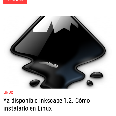
MEJORES
EDITORES
PDF
GRATIS
EN
LINUX
LINUX
Ya disponible Inkscape 1.2. Cómo
instalarlo en Linux