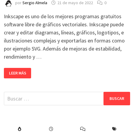
por
Sergio Almela
21 de mayo de 2022
0
Inkscape es uno de los mejores programas gratuitos
software libre de gráficos vectoriales. Inkscape puede
crear y editar diagramas, líneas, gráficos, logotipos, e
ilustraciones complejas y exportarlas en formas como
por ejemplo SVG. Además de mejoras de estabilidad,
rendimiento y …
YA
LEER MÁS
DISPONIBLE
INKSCAPE
1.2.
CÓMO
INSTALARLO
Buscar:
EN
LINUX