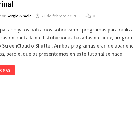
minal
por
Sergio Almela
28 de febrero de 2016
0
 pasado ya os hablamos sobre varios programas para realiza
ras de pantalla en distribuciones basadas en Linux, progra
 ScreenCloud o Shutter. Ambos programas eran de aparienc
ca, pero el que os presentamos en este tutorial se hace …
PTURAR
R MÁS
TALLA
UX
N
ROT
DE
MINAL