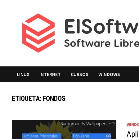
Saltar
al
contenido
LINUX
INTERNET
CURSOS
WINDOWS
ETIQUETA:
FONDOS
WIND
Apl