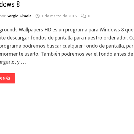
dows 8
por
Sergio Almela
1 de marzo de 2016
0
grounds Wallpapers HD es un programa para Windows 8 que
te descargar fondos de pantalla para nuestro ordenador. C
programa podremos buscar cualquier fondo de pantalla, par
riormente usarlo. También podremos ver el fondo antes de
rgarlo, y …
ICACIÓN
R MÁS
A
CARGAR
NDOS
TALLA
NDOWS