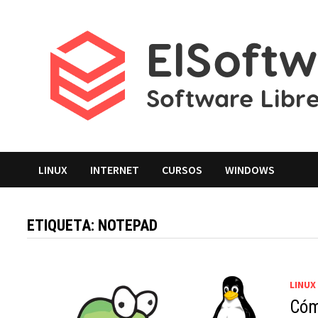
Saltar
al
contenido
LINUX
INTERNET
CURSOS
WINDOWS
ETIQUETA:
NOTEPAD
LINUX
Cóm