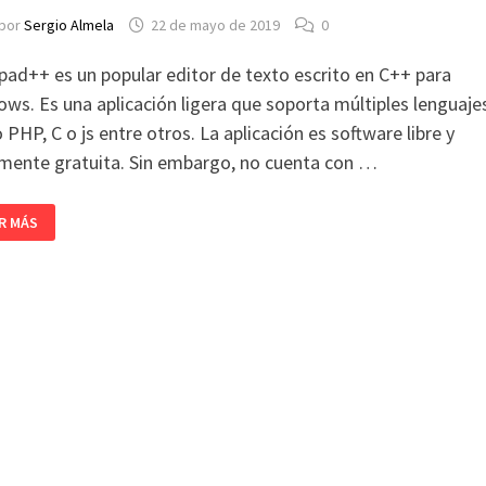
por
Sergio Almela
22 de mayo de 2019
0
ad++ es un popular editor de texto escrito en C++ para
ws. Es una aplicación ligera que soporta múltiples lenguaje
PHP, C o js entre otros. La aplicación es software libre y
mente gratuita. Sin embargo, no cuenta con …
MO
R MÁS
TALAR
TEPAD++
UNTU