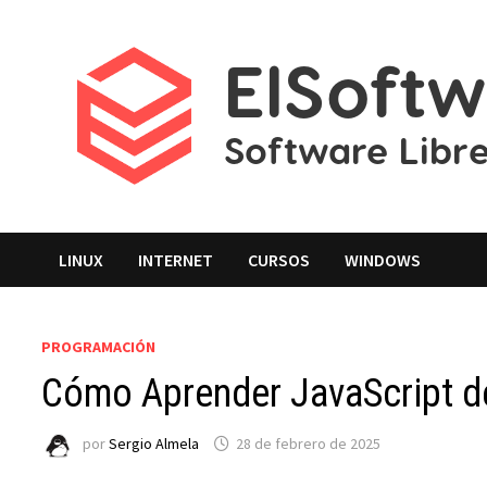
Saltar
al
contenido
LINUX
INTERNET
CURSOS
WINDOWS
PROGRAMACIÓN
Cómo Aprender JavaScript d
por
Sergio Almela
28 de febrero de 2025