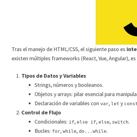
Tras el manejo de HTML/CSS, el siguiente paso es
inte
existen múltiples frameworks (React, Vue, Angular), e
Tipos de Datos y Variables
Strings, números y booleanos.
Objetos y arrays: pilar esencial para manipul
Declaración de variables con
,
y
var
let
cons
Control de Flujo
Condicionales:
,
,
,
.
if
else if
else
switch
Bucles:
,
,
.
for
while
do...while