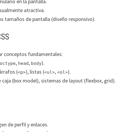
lario en la pantalla.
isualmente atractiva.
os tamaños de pantalla (diseño responsivo).
CSS
ar conceptos fundamentales:
,
,
).
octype
head
body
párrafos (
), listas (
,
).
<p>
<ul>
<ol>
aja (box model), sistemas de layout (flexbox, grid).
en de perfil y enlaces.