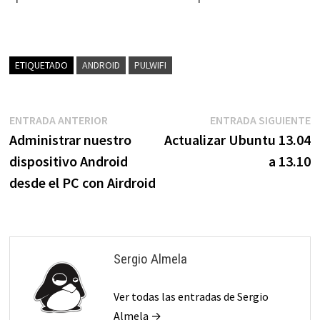
ETIQUETADO
ANDROID
PULWIFI
Navegación
Entrada
E
ENTRADA ANTERIOR
ENTRADA SIGUIENTE
anterior:
s
Administrar nuestro
Actualizar Ubuntu 13.04
de
dispositivo Android
a 13.10
entradas
desde el PC con Airdroid
Sergio Almela
Ver todas las entradas de Sergio
Almela →