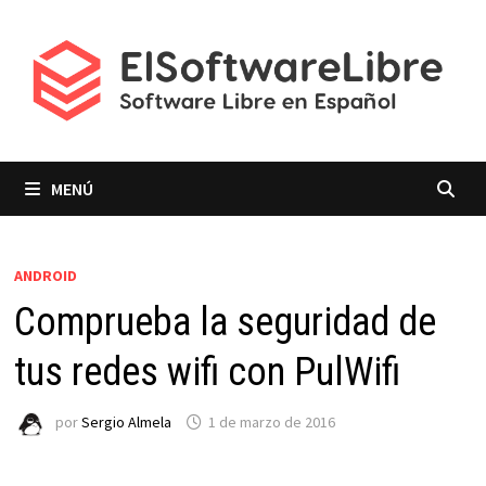
Saltar
al
contenido
MENÚ
ANDROID
Comprueba la seguridad de
tus redes wifi con PulWifi
por
Sergio Almela
1 de marzo de 2016