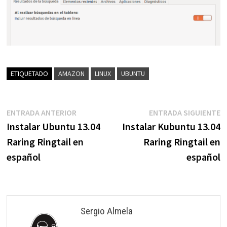
ETIQUETADO
AMAZON
LINUX
UBUNTU
Navegación
Entrada
E
ENTRADA ANTERIOR
ENTRADA SIGUIENTE
anterior:
s
Instalar Ubuntu 13.04
Instalar Kubuntu 13.04
de
Raring Ringtail en
Raring Ringtail en
entradas
español
español
Sergio Almela