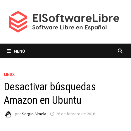
Saltar
al
contenido
MENÚ
LINUX
Desactivar búsquedas
Amazon en Ubuntu
por
Sergio Almela
26 de febrero de 2016