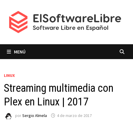
Saltar
al
contenido
MENÚ
LINUX
Streaming multimedia con
Plex en Linux | 2017
por
Sergio Almela
4 de marzo de 2017