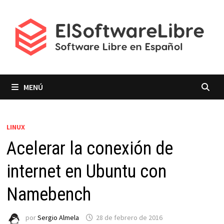
Saltar
al
contenido
MENÚ
LINUX
Acelerar la conexión de
internet en Ubuntu con
Namebench
por
Sergio Almela
28 de febrero de 2016