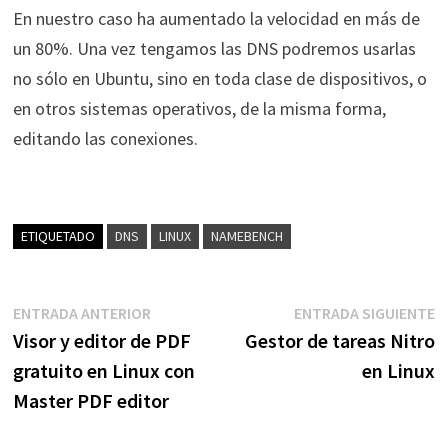
En nuestro caso ha aumentado la velocidad en más de
un 80%. Una vez tengamos las DNS podremos usarlas
no sólo en Ubuntu, sino en toda clase de dispositivos, o
en otros sistemas operativos, de la misma forma,
editando las conexiones.
ETIQUETADO
DNS
LINUX
NAMEBENCH
Navegación
Entrada
E
ENTRADA ANTERIOR
ENTRADA SIGUIENTE
anterior:
s
Visor y editor de PDF
Gestor de tareas Nitro
de
gratuito en Linux con
en Linux
entradas
Master PDF editor