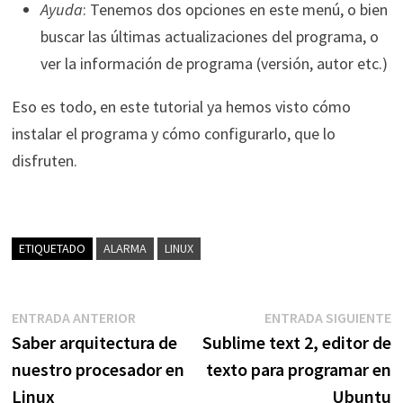
Ayuda
: Tenemos dos opciones en este menú, o bien
buscar las últimas actualizaciones del programa, o
ver la información de programa (versión, autor etc.)
Eso es todo, en este tutorial ya hemos visto cómo
instalar el programa y cómo configurarlo, que lo
disfruten.
ETIQUETADO
ALARMA
LINUX
Navegación
Entrada
E
ENTRADA ANTERIOR
ENTRADA SIGUIENTE
anterior:
s
Saber arquitectura de
Sublime text 2, editor de
de
nuestro procesador en
texto para programar en
entradas
Linux
Ubuntu