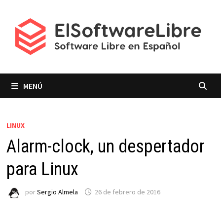
Saltar
al
contenido
MENÚ
LINUX
Alarm-clock, un despertador
para Linux
por
Sergio Almela
26 de febrero de 2016